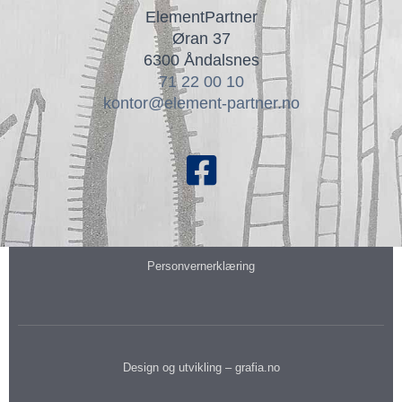
ElementPartner
Øran 37
6300 Åndalsnes
71 22 00 10
kontor@element-partner.no
Personvernerklæring
Design og utvikling – grafia.no