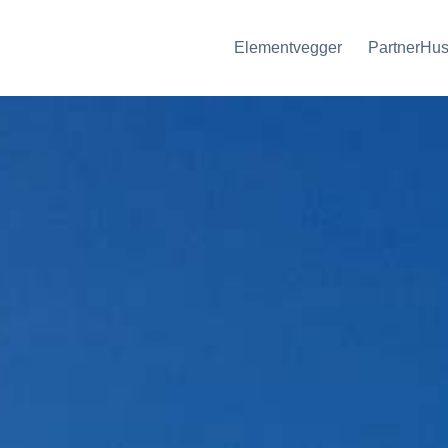
Elementvegger
PartnerHus