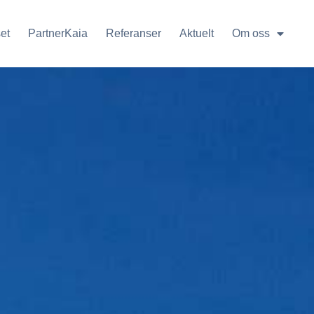
et
PartnerKaia
Referanser
Aktuelt
Om oss