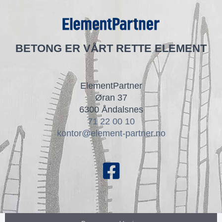
BETONG ER VÅRT RETTE ELEMENT
ElementPartner
Øran 37
6300 Åndalsnes
71 22 00 10
kontor@element-partner.no