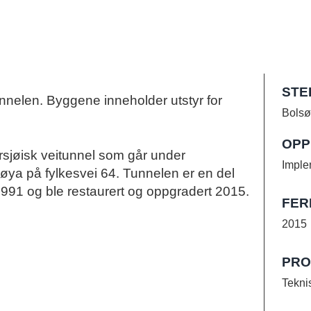
STE
tunnelen. Byggene inneholder utstyr for
Bolsø
OPP
rsjøisk veitunnel som går under
Imple
øya på fylkesvei 64. Tunnelen er en del
1991 og ble restaurert og oppgradert 2015.
FER
2015
PRO
Tekni