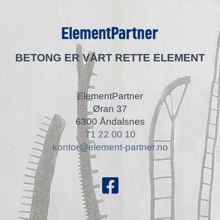
BETONG ER VÅRT RETTE ELEMENT
ElementPartner
Øran 37
6300 Åndalsnes
71 22 00 10
kontor@element-partner.no