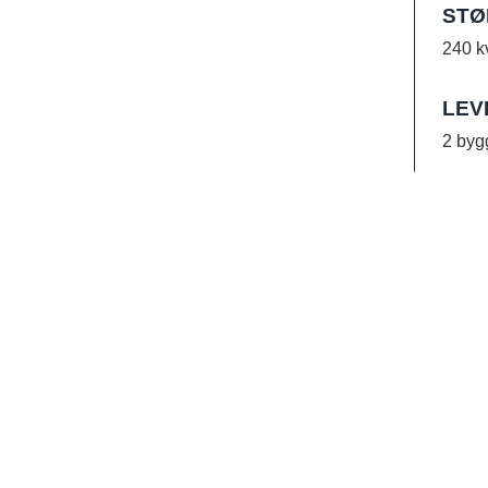
STØ
240 k
LEV
2 bygg