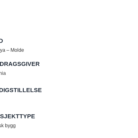
D
ya – Molde
DRAGSGIVER
nia
DIGSTILLELSE
SJEKTTYPE
sk bygg